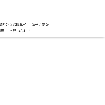
濃国分寺瑠璃墓苑
蓮華寺霊苑
概要
お問い合わせ