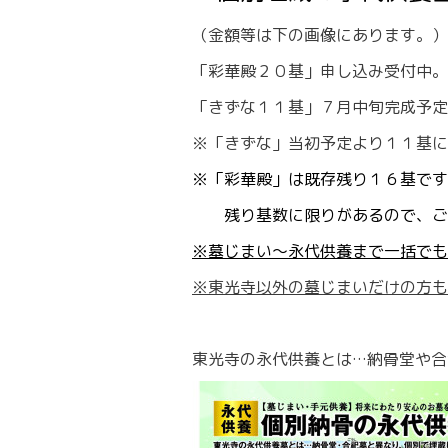
（金額等は下の画像にあります。）
「彩華殿２０基」申し込み受付中。
「きずな１１基」７月中旬完成予定
※「きずな」当初予定より１１基に
※「彩華殿」は既存残り１６基です
残り基数に限りがあるので、ご希
※墓じまい～永代供養まで一括でも
※東光寺以外の墓じまいだけの方も
東光寺の永代供養とは…納骨堂や合