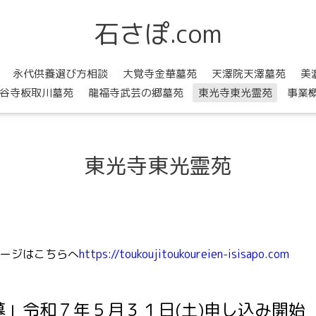
石さぽ.com
永代供養選び方相談
大覚寺金華墓苑
天澤院天澤墓苑
美
谷寺板取川墓苑
龍福寺武芸の郷墓苑
東光寺東光霊苑
事業
東光寺東光霊苑
ージはこちらへ
https://toukoujitoukoureien-isisapo.com
」令和７年５月３１日(土)申し込み開始