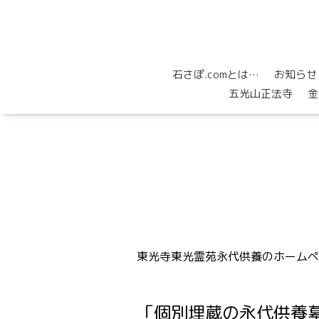
石さぽ.comとは…
お知らせ
五光山正法寺
金
東光寺東光霊苑永代供養のホームペ
「個別埋蔵の永代供養墓