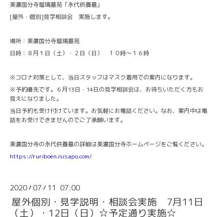
美濃国分寺瑠璃墓苑「永代供養墓」
[屋外・個別]見学相談会 実施します。
場所：美濃国分寺瑠璃墓苑
日時：８月１日（土）・２日（日） １０時～１６時
※コロナ対策として、当日スタッフはマスク着用での案内になります。
※予約優先です。６月13日・14日の見学相談会は、お待ちいただく方もお
見えになりました。
当日予約も受け付けています。お気軽にお電話ください。なお、案内中は電
話をお受けできませんのでご了承願います。
美濃国分寺の永代供養墓の詳細は美濃国分寺ホームページをご覧ください。
https://ruriboen.isisapo.com/
2020
07
11 07:00
/
/
屋外個別・見学説明・相談会実施 7月11日
（土）・12日（日）☆予定通り実施☆