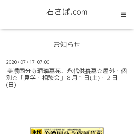
石さぽ.com
お知らせ
2020
07
17 07:00
/
/
美濃国分寺瑠璃墓苑、永代供養墓☆屋外・個
別☆「見学・相談会」８月１日(土)・２日
(日)