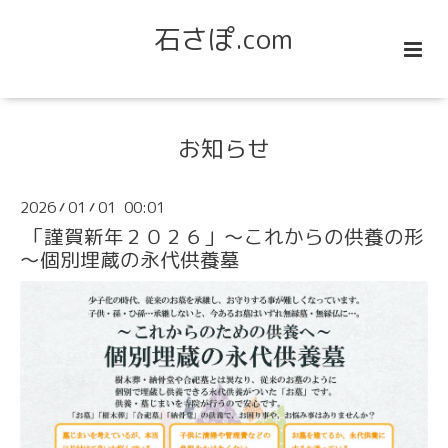
石さぽ.com
お知らせ
2026
01
01 00:01
/
/
「謹賀新年２０２６」～これからの供養の形
～個別埋蔵の永代供養墓