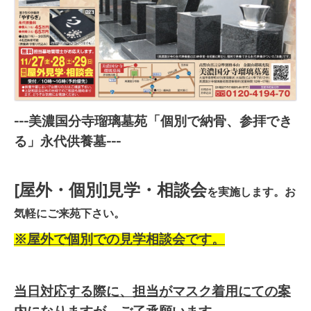
---美濃国分寺瑠璃墓苑「個別で納骨、参拝でき
る」永代供養墓---
[屋外・個別]見学・相談会
を実施します。お
気軽にご来苑下さい。
※屋外で個別での見学相談会です。
当日対応する際に、担当がマスク着用にての案