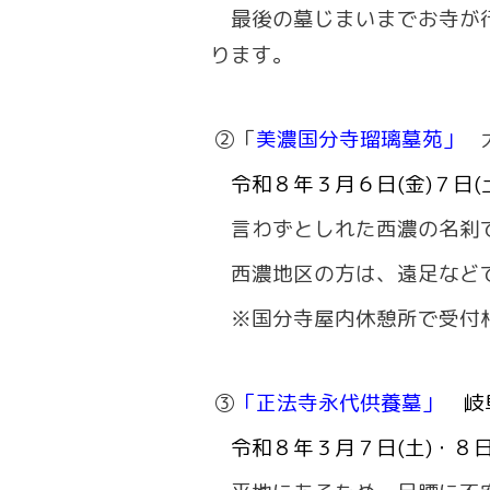
最後の墓じまいまでお寺が行
ります。
②
「
美濃国分寺瑠璃墓苑」
令和８年３月６日(金)７日(
言わずとしれた西濃の名刹
西濃地区の方は、遠足などで
※
国分寺屋内休憩所で受付
③
「正法寺永代供養墓」
岐
令和８年３月７日(土)・８