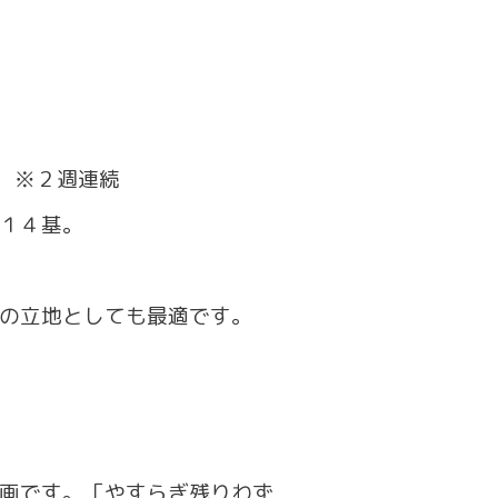
時 ※２週連続
１４基。
の立地としても最適です。
画です。「やすらぎ残りわず