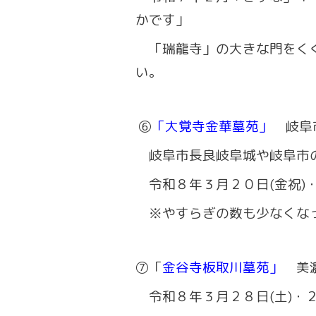
かです」
「瑞龍寺」の大きな門をくぐ
い。
⑥
「大覚寺金華墓苑」
岐阜
岐阜市長良
岐阜城や岐阜市
令和８年３月２０日(金祝)・
※やすらぎの数も少なくなっ
⑦「
金谷寺板取川墓苑」
美
令和８年３月２８日(土)・２