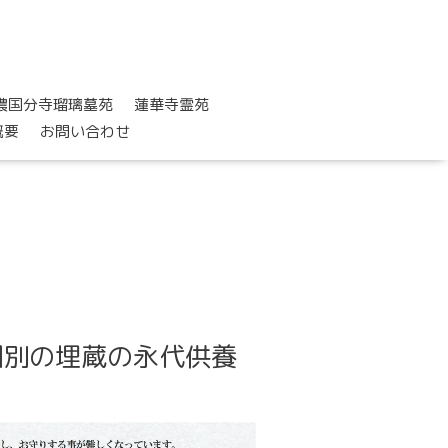
濃国分寺瑠璃墓苑
蓮華寺霊苑
概要
お問い合わせ
個別の埋蔵の永代供養