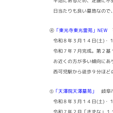
平地にあるため、足腰に不安
日当たりも良い墓地なので、
④
「東光寺東光霊苑」NEW
令和８年３月１４日(土)・１
令和７年７月完成。第２基１
お近くの方が多い傾向にあり
西可児駅から徒歩９分ほどの
「天澤院天澤墓苑」
岐阜
⑤
令和８年３月１４日(土)・１
令和７年２月「きずな」１１