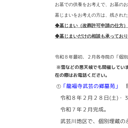
お墓での供養をお考えで、お墓のお
墓じまいをお考えの方は、残された
◆墓じまい（改葬許可申請の仕方）
◆墓じまいだけの相談も承っており
令和８年最初、２月各寺院の「個別
※雪などの悪天候でも開催してい
在の際はお電話ください。
「龍福寺武芸の郷墓苑」
関
①
令和８年２月２８日(土)・３
令和７年２月完成。
武芸川地区で、個別埋蔵の永