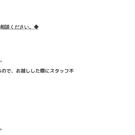
相談ください。◆
。
るので、お越しした際にスタッフ不
。