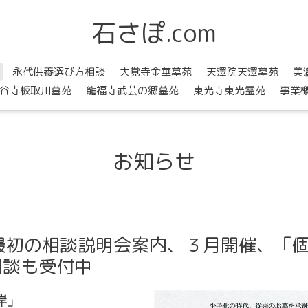
石さぽ.com
永代供養選び方相談
大覚寺金華墓苑
天澤院天澤墓苑
美
谷寺板取川墓苑
龍福寺武芸の郷墓苑
東光寺東光霊苑
事業
お知らせ
最初の相談説明会案内、３月開催、「
相談も受付中
岸」