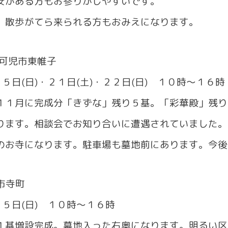
がある方もお参りがしやすいです。
散歩がてら来られる方もおみえになります。
可児市東帷子
５日(日)・２１日(土)・２２日(日) １０時～１６
１月に完成分「きずな」残り５基。「彩華殿」残り
ます。相談会でお知り合いに遭遇されていました。
お寺になります。駐車場も墓地前にあります。今後
市寺町
５日(日) １０時～１６時
基増設完成。墓地入った右奥になります。明るい区