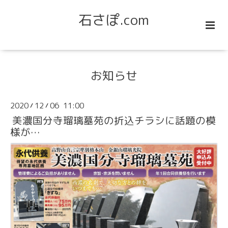
石さぽ.com
お知らせ
2020
12
06 11:00
/
/
美濃国分寺瑠璃墓苑の折込チラシに話題の模
様が…