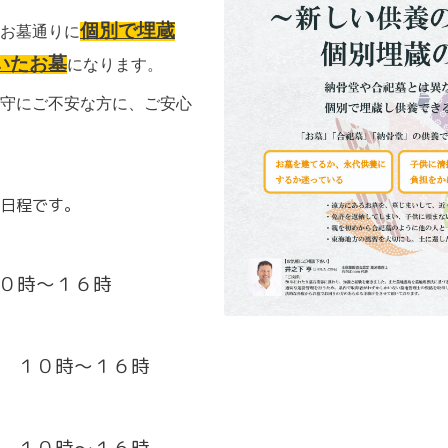
個別で埋蔵
お墓通りに
いたお墓
になります。
守にご不安な方に、ご安心
日程です。
１０時～１６時
) １０時～１６時