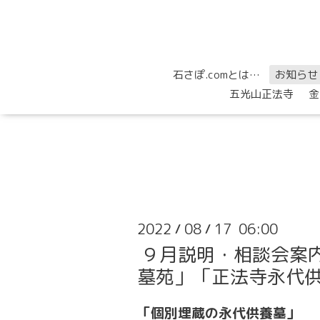
石さぽ.comとは…
お知らせ
五光山正法寺
金
2022
08
17 06:00
/
/
９月説明・相談会案
墓苑」「正法寺永代
「個別埋蔵の永代供養墓」