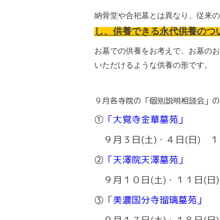
納骨堂や合
祀墓とは異なり、従来の
し、供養できる永代供養のつ
お墓での供養をお考えで、お墓のお
いただけるような供養の形です。
９月各寺院の「個別説明相談会」の
①
「大覚寺金華墓苑」
９月３日(土)・４日(日) 
②
「天澤院天澤墓苑」
９月１０日(土)・１１日(日
③
「
美濃国分寺瑠璃墓苑」