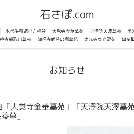
石さぽ.com
永代供養選び方相談
大覚寺金華墓苑
天澤院天澤墓苑
美
谷寺板取川墓苑
龍福寺武芸の郷墓苑
東光寺東光霊苑
事業
お知らせ
内「大覚寺金華墓苑」「天澤院天澤墓
供養墓」