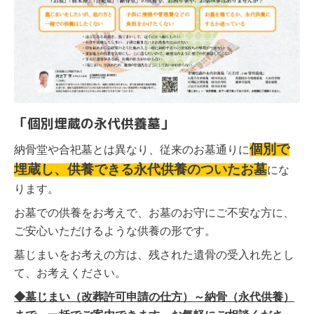
「個別埋蔵の永代供養墓」
個別で
納骨堂や合
祀墓とは異なり、従来のお墓通りに
埋蔵し、供養できる永代供養のついたお墓
にな
ります。
お墓での供養をお考えで、お墓のお守にご不安な方に、
ご安心いただけるような供養の形です。
墓じまいをお考えの方は、残された遺骨の受入れ先とし
て、お考えください。
◆墓じまい（改葬許可申請の仕方）～納骨（永代供養）