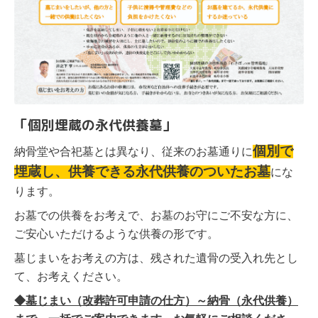
「個別埋蔵の永代供養墓」
個別で
納骨堂や合
祀墓とは異なり、従来のお墓通りに
埋蔵し、供養できる永代供養のついたお墓
にな
ります。
お墓での供養をお考えで、お墓のお守にご不安な方に、
ご安心いただけるような供養の形です。
墓じまいをお考えの方は、残された遺骨の受入れ先とし
て、お考えください。
◆墓じまい（改葬許可申請の仕方）～納骨（永代供養）