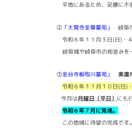
平地にあるため、足腰に不安
②
「大覚寺金華墓苑」
岐阜
令和６年１１月３日(日)・
岐阜城や岐阜市の街並みを
③
金谷寺板取川墓苑」
美濃
令和６年１１月１０日(日)
今月は
月曜日（平日）
にも
令和６年７月に完成。
この地域に待望の完成です。