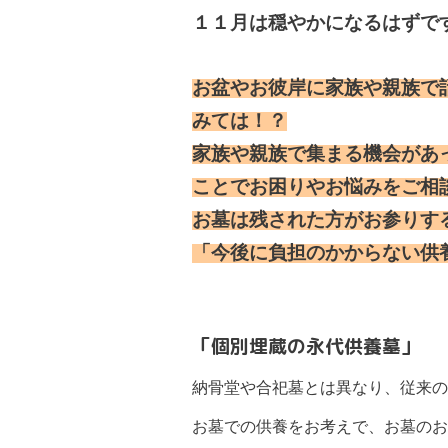
１１月は穏やかになるはずで
お盆やお彼岸に家族や親族で
みては！？
家族や親族で集まる機会があ
ことでお困りやお悩みをご相
お墓は残された方がお参りす
「今後に負担のかからない供
「個別埋蔵の永代供養墓」
納骨堂や合
祀墓とは異なり、従来の
お墓での供養をお考えで、お墓のお