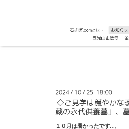
石さぽ.comとは…
お知らせ
五光山正法寺
金
2024
10
25 18:00
/
/
◇ご見学は穏やかな
蔵の永代供養墓」、
１０月は暑かったです…。