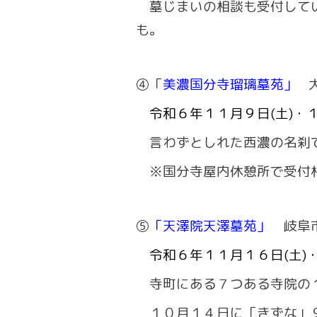
墓じまいの相談も受付してい
も。
④
「
美濃国分寺瑠璃墓苑」
令和６年１１月９日(土)・
言わずとしれた西濃の名刹
※国分寺屋内休憩所で受付相
⑤
「天澤院天澤墓苑」
岐阜
令和６年１１月１６日(土)
寺町にある７つある寺院の
１０月１４日に「きずな」９