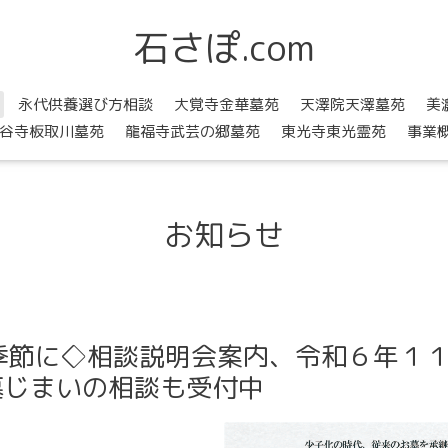
石さぽ.com
永代供養選び方相談
大覚寺金華墓苑
天澤院天澤墓苑
美
谷寺板取川墓苑
龍福寺武芸の郷墓苑
東光寺東光霊苑
事業
お知らせ
季節に◇相談説明会案内、令和６年１
墓じまいの相談も受付中