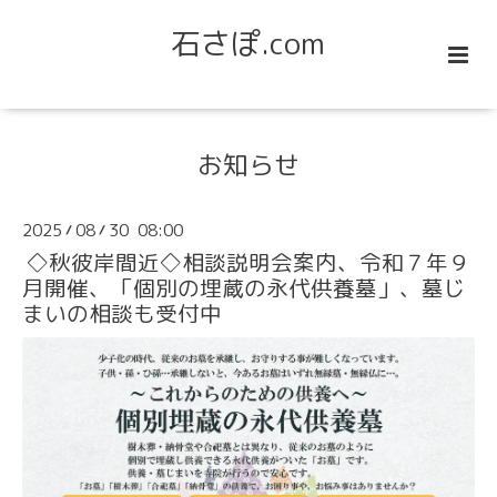
石さぽ.com
お知らせ
2025
08
30 08:00
/
/
◇秋彼岸間近◇相談説明会案内、令和７年９
月開催、「個別の埋蔵の永代供養墓」、墓じ
まいの相談も受付中