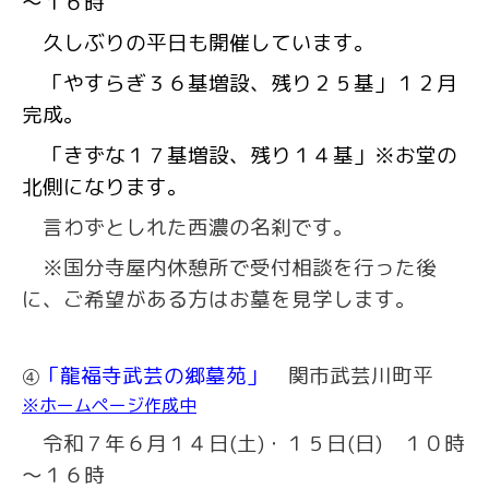
～１６時
久しぶりの平日も開催しています。
「やすらぎ３６基増設、残り２５基」１２月
完成。
「きずな１７基増設、残り１４基」※お堂の
北側になります。
言わずとしれた西濃の名刹です。
※
国分寺屋内休憩所で受付相談を行った後
に、ご希望がある方はお墓を見学します。
「龍福寺武芸の郷墓苑」
関市武芸川町平
④
※ホームページ作成中
令和７年６月１４日(土)・１５日(日) １０時
～１６時