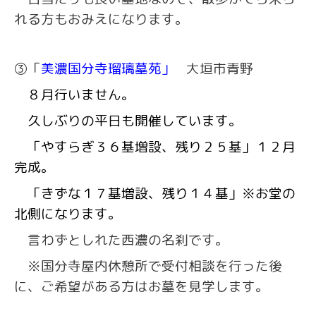
れる方もおみえになります。
③
「
美濃国分寺瑠璃墓苑」
大垣市青野
８月行いません。
久しぶりの平日も開催しています。
「やすらぎ３６基増設、残り２５基」１２月
完成。
「きずな１７
基増設、残り１４基」※お堂の
北側になります。
言わずとしれた西濃の名刹です。
※
国分寺屋内休憩所で受付相談を行った後
に、ご希望がある方はお墓を見学します。