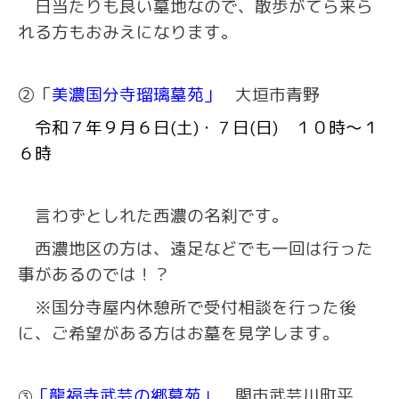
日当たりも良い墓地なので、散歩がてら来ら
れる方もおみえになります。
②
「
美濃国分寺瑠璃墓苑」
大垣市青野
令和７年９月６日(土)・７日(日) １０時～１
６時
言わずとしれた西濃の名刹です。
西濃地区の方は、遠足などでも一回は行った
事があるのでは！？
※
国分寺屋内休憩所で受付相談を行った後
に、ご希望がある方はお墓を見学します。
「龍福寺武芸の郷墓苑」
関市武芸川町平
③