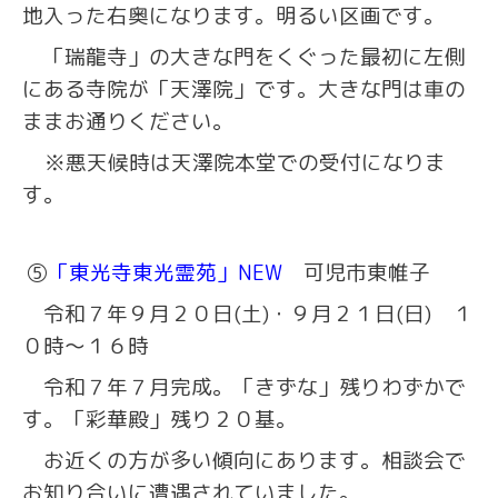
地入った右奥になります。明るい区画です。
「瑞龍寺」の大きな門をくぐった最初に左側
にある寺院が「天澤院」です。大きな門は車の
ままお通りください。
※悪天候時は天澤院本堂での受付になりま
す。
⑤
「東光寺東光霊苑」NEW
可児市東帷子
令和７年９月２０日(土)・９月２１日(日) １
０時～１６時
令和７年７月完成。「きずな」残りわずかで
す。「彩華殿」残り２０基。
お近くの方が多い傾向にあります。相談会で
お知り合いに遭遇されていました。