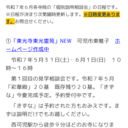
令和７年６月各寺院の「個別説明相談会」の日程です。
※日程が決まり次第随時更新します。
※日時変更ありま
す。
お問合せください。
①
「東光寺東光霊苑」NEW
可児市東帷子
ホ
ームページ作成中
令和７年５月３１日(土)・６月１日(日) １０
時～１６時
第１回目の見学相談会です。令和７年５月
「彩華殿」２０基 既存残り２０基。「きず
な」今夏完成予定。予約受付中です。
「きずな」は予約された方もおみえです。ま
ずは説明だけでもお越しください。
西可児駅から徒歩９分ほどのお寺になりま