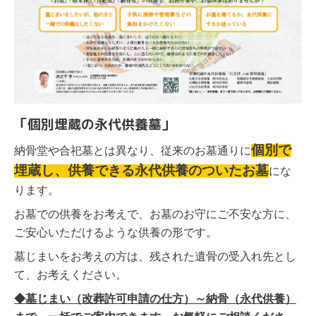
「個別埋蔵の永代供養墓」
個別で
納骨堂や合
祀墓とは異なり、従来のお墓通りに
埋蔵し、供養できる永代供養のついたお墓
にな
ります。
お墓での供養をお考えで、お墓のお守にご不安な方に、
ご安心いただけるような供養の形です。
墓じまいをお考えの方は、残された遺骨の受入れ先とし
て、お考えください。
◆墓じまい（改葬許可申請の仕方）～納骨（永代供養）