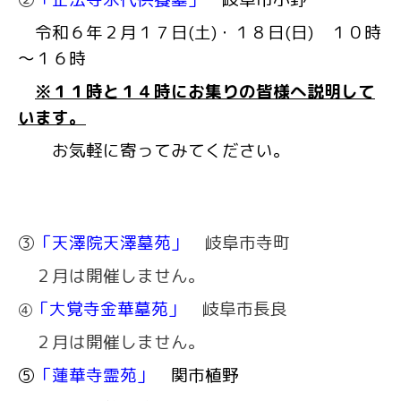
令和６年２月１７日(土)・１８日(日) １０時
～１６時
※１１時と１４時にお集りの皆様へ説明して
います。
お気軽に寄ってみてください。
③
「天澤院天澤墓苑」
岐阜市寺町
２月は開催しません。
「大覚寺金華墓苑」
岐阜市長良
④
２月は開催しません。
⑤
「蓮華寺霊苑」
関市植野