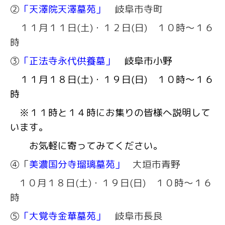
②
「天澤院天澤墓苑」
岐阜市寺町
１１月１１日(土)・１２日(日) １０時～１６
時
③
「正法寺永代供養墓」
岐阜市小野
１１月１８日(土)・１９日(日) １０時～１６
時
※１１時と１４時にお集りの皆様へ説明して
います。
お気軽に寄ってみてください。
④
「
美濃国分寺瑠璃墓苑」
大垣市青野
１０月１８日(土)・１９日(日) １０時～１６
時
⑤
「大覚寺金華墓苑」
岐阜市長良