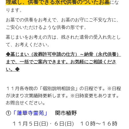
埋蔵し、供養できる永代供養のついたお墓
にな
ります。
お墓での供養をお考えで、お墓のお守にご不安な方に、
ご安心いただけるような供養の形です。
墓じまいをお考えの方は、残された遺骨の受入れ先とし
て、お考えください。
◆墓じまい（改葬許可申請の仕方）～納骨（永代供養）
まで、一括でご案内できます。お気軽にご相談くださ
い。◆
１１月各寺院の「個別説明相談会」の日程です。※日程
が決まり次第随時更新します。※日時変更もあります。
お問合せください。
①
「蓮華寺霊苑」
関市植野
１１
月５日(日)・６日(日) １０時～１６時